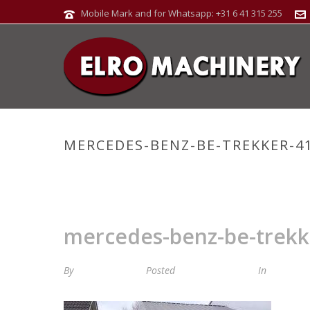
Mobile Mark and for Whatsapp: +31 6 41 315 255
MERCEDES-BENZ-BE-TREKKER-41
mercedes-benz-be-trekke
By
Maria van Roij
Posted
28 februari 2024
In