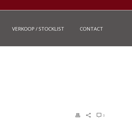
VERKOOP / STOCKLIST
CONTACT
LIST
»
MERCEDES-BENZ-BE-TREKKER-416-CDI-14-BX-ZZ-1
0