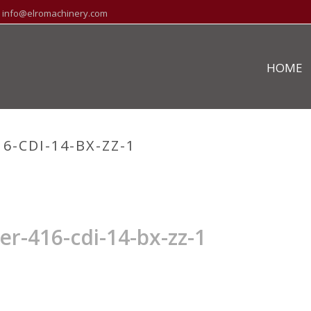
info@elromachinery.com
HOME
6-CDI-14-BX-ZZ-1
HOME
»
STOCK
r-416-cdi-14-bx-zz-1