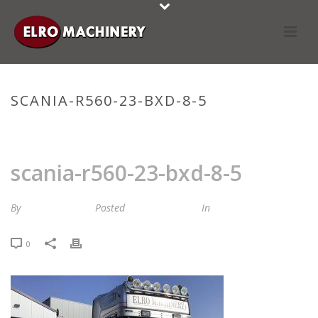
SCANIA-R560-23-BXD-8-5
HOME
»
STOCKLIST
»
SCANIA-R560-23-BXD-8-5
scania-r560-23-bxd-8-5
By
Maria van Roij
Posted
28 maart 2025
In
0