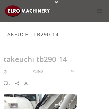
TAKEUCHI-TB290-14
HOME
»
STOCKLIST
»
TAKEUCHI-TB290-14
takeuchi-tb290-14
By
Maria van Roij
Posted
21 januari 2025
In
0