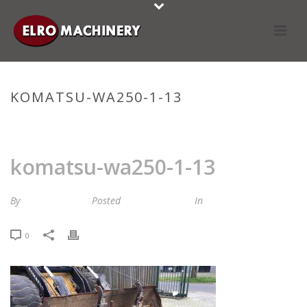
KOMATSU-WA250-1-13
HOME
»
STOCKLIST
»
KOMATSU-WA250-1-13
komatsu-wa250-1-13
By
Maria van Roij
Posted
21 maart 2024
In
0