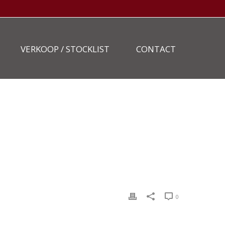
VERKOOP / STOCKLIST
CONTACT
STOCKLIST
»
VAN-DEN-OEVER-BE-OPLEGGER-OJ-22-JZ-14
0