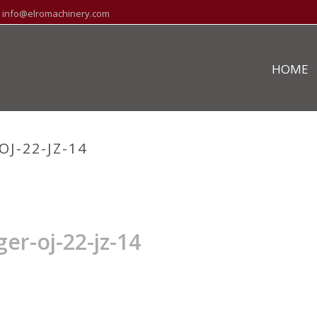
info@elromachinery.com
HOME
J-22-JZ-14
HOME
»
er-oj-22-jz-14