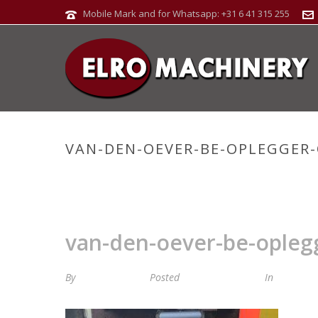
Mobile Mark and for Whatsapp: +31 6 41 315 255
VAN-DEN-OEVER-BE-OPLEGGER-O
van-den-oever-be-oplegg
By
Maria van Roij
Posted
28 februari 2024
In